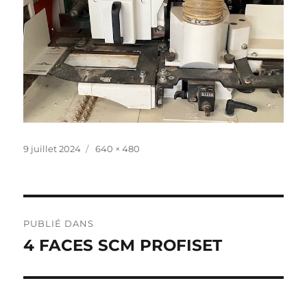
Publié
Taille
9 juillet 2024
640 × 480
le
réelle
Navigation
PUBLIÉ DANS
de
4 FACES SCM PROFISET
l’article